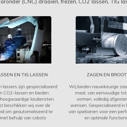
aronder (CNC) draaien, frezen, CO2 lassen, TIG la
ZAGEN EN BROOT
ASSEN EN TIG LASSEN
Wij bieden nauwkeurige zaa
 lassers zijn gespecialiseerd
maat, van eenvoudige to
en CO2-lassen en bieden
vormen, volledig afgest
f hoogwaardige lasdiensten.
wensen. Gespecialiseerd in 
t beschikken wij over de
van spiebanen voor een per
eid om geautomatiseerd te
en optimale functional
 met behulp van cobots