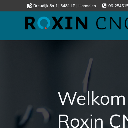
Breudijk 8a 1 | 3481 LP | Harmelen
06-25451
Welkom 
Roxin C