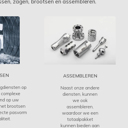
ssen, zagen, brootsen en assembleren.
SEN
ASSEMBLEREN
gdiensten op
Naast onze andere
t complexe
diensten, kunnen
emd op uw
we ook
het brootsen
assembleren,
fecte pasvorm
waardoor we een
iteit.
totaalpakket
kunnen bieden aan