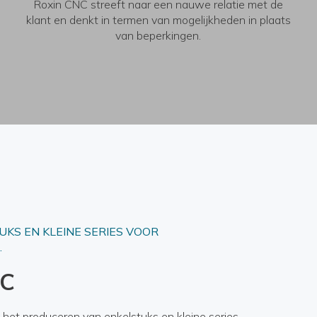
Roxin CNC streeft naar een nauwe relatie met de
klant en denkt in termen van mogelijkheden in plaats
van beperkingen.
KS EN KLEINE SERIES VOOR
.
NC
n het produceren van enkelstuks en kleine series