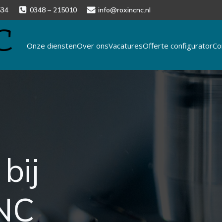
534
0348 – 215010
info@roxincnc.nl
Onze diensten
Over ons
Vacatures
Offerte configurator
Co
bij
NC