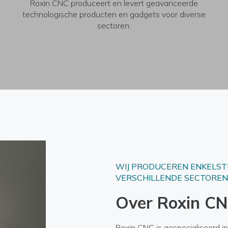
Roxin CNC produceert en levert geavanceerde
technologische producten en gadgets voor diverse
sectoren.
WIJ PRODUCEREN ENKELSTU
VERSCHILLENDE SECTOREN
Over Roxin C
Roxin CNC is gespecialiseerd i