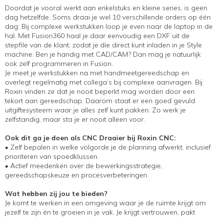
Doordat je vooral werkt aan enkelstuks en kleine series, is geen
dag hetzelfde. Soms draai je wel 10 verschillende orders op één
dag. Bij complexe werkstukken loop je even naar de laptop in de
hal. Met Fusion360 haal je daar eenvoudig een DXF uit de
stepfile van de klant, zodat je die direct kunt inladen in je Style
machine. Ben je handig met CAD/CAM? Dan mag je natuurlijk
ook zelf programmeren in Fusion.
Je meet je werkstukken na met handmeetgereedschap en
overlegt regelmatig met collega’s bij complexe aanvragen. Bij
Roxin vinden ze dat je nooit beperkt mag worden door een
tekort aan gereedschap. Daarom staat er een goed gevuld
uitgiftesysteem waar je alles zelf kunt pakken. Zo werk je
zelfstandig, maar sta je er nooit alleen voor.
Ook dit ga je doen als CNC Draaier bij Roxin CNC:
• Zelf bepalen in welke volgorde je de planning afwerkt, inclusief
prioriteren van spoedklussen.
• Actief meedenken over de bewerkingsstrategie,
gereedschapskeuze en procesverbeteringen.
Wat hebben zij jou te bieden?
Je komt te werken in een omgeving waar je de ruimte krijgt om
jezelf te zijn én te groeien in je vak. Je krijgt vertrouwen, pakt