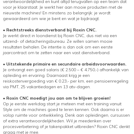
verantwoordelijkheid en kunt altijd terugvallen op een team dat
voor je klaarstaat. Je werkt hier aan mooie producten met de
nieuwste machines! En minstens zo belangrijk: je wordt
gewaardeerd om wie je bent en wat je bijdraagt.
• Rechtstreeks dienstverband bij Roxin CNC.
Je werkt direct in loondienst bij Roxin CNC, dus niet via een
uitzend- of detacheringsbureau. Ze willen samen mooie
resultaten behalen. De intentie is dan ook om een eerste
jaarcontract om te zetten naar een vast dienstverband.
• Uitstekende primaire en secundaire arbeidsvoorwaarden.
Je ontvangt een goed salaris (€ 2.500 – € 4.750,-) afhankelijk van
opleiding en ervaring. Daarnaast krijg je een
reiskostenvergoeding van € 0.23,- per km, een pensioenregeling
via PMT, 25 vakantiedagen en 13 atv-dagen.
• Roxin CNC moedigt jou aan om te blijven groeien!
Op je eerste werkdag start je meteen met een training vanuit
Style om de machines goed te leren kennen. Ook daarna is er
volop ruimte voor ontwikkeling. Denk aan opleidingen, cursussen
of extra verantwoordelijkheden. Wil je meedenken over
procesverbetering of je takenpakket uitbreiden? Roxin CNC denkt
graag met je mee.