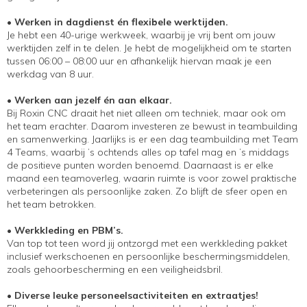
• Werken in dagdienst én flexibele werktijden.
Je hebt een 40-urige werkweek, waarbij je vrij bent om jouw
werktijden zelf in te delen. Je hebt de mogelijkheid om te starten
tussen 06:00 – 08:00 uur en afhankelijk hiervan maak je een
werkdag van 8 uur.
• Werken aan jezelf én aan elkaar.
Bij Roxin CNC draait het niet alleen om techniek, maar ook om
het team erachter. Daarom investeren ze bewust in teambuilding
en samenwerking. Jaarlijks is er een dag teambuilding met Team
4 Teams, waarbij ’s ochtends alles op tafel mag en ’s middags
de positieve punten worden benoemd. Daarnaast is er elke
maand een teamoverleg, waarin ruimte is voor zowel praktische
verbeteringen als persoonlijke zaken. Zo blijft de sfeer open en
het team betrokken.
• Werkkleding en PBM’s.
Van top tot teen word jij ontzorgd met een werkkleding pakket
inclusief werkschoenen en persoonlijke beschermingsmiddelen,
zoals gehoorbescherming en een veiligheidsbril.
• Diverse leuke personeelsactiviteiten en extraatjes!