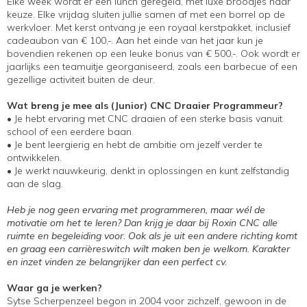
Elke week wordt er een lunch geregeld, met luxe broodjes naar
keuze. Elke vrijdag sluiten jullie samen af met een borrel op de
werkvloer. Met kerst ontvang je een royaal kerstpakket, inclusief
cadeaubon van € 100,-. Aan het einde van het jaar kun je
bovendien rekenen op een leuke bonus van € 500,-. Ook wordt er
jaarlijks een teamuitje georganiseerd, zoals een barbecue of een
gezellige activiteit buiten de deur.
Wat breng je mee als (Junior) CNC Draaier Programmeur?
• Je hebt ervaring met CNC draaien of een sterke basis vanuit
school of een eerdere baan.
• Je bent leergierig en hebt de ambitie om jezelf verder te
ontwikkelen.
• Je werkt nauwkeurig, denkt in oplossingen en kunt zelfstandig
aan de slag.
Heb je nog geen ervaring met programmeren, maar wél de
motivatie om het te leren? Dan krijg je daar bij Roxin CNC alle
ruimte en begeleiding voor. Ook als je uit een andere richting komt
en graag een carrièreswitch wilt maken ben je welkom. Karakter
en inzet vinden ze belangrijker dan een perfect cv.
Waar ga je werken?
Sytse Scherpenzeel begon in 2004 voor zichzelf, gewoon in de