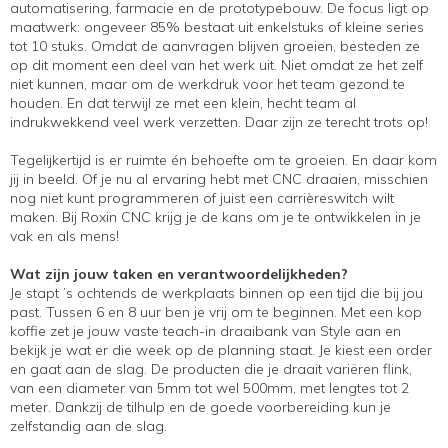
automatisering, farmacie en de prototypebouw. De focus ligt op
maatwerk: ongeveer 85% bestaat uit enkelstuks of kleine series
tot 10 stuks. Omdat de aanvragen blijven groeien, besteden ze
op dit moment een deel van het werk uit. Niet omdat ze het zelf
niet kunnen, maar om de werkdruk voor het team gezond te
houden. En dat terwijl ze met een klein, hecht team al
indrukwekkend veel werk verzetten. Daar zijn ze terecht trots op!
Tegelijkertijd is er ruimte én behoefte om te groeien. En daar kom
jij in beeld. Of je nu al ervaring hebt met CNC draaien, misschien
nog niet kunt programmeren of juist een carrièreswitch wilt
maken. Bij Roxin CNC krijg je de kans om je te ontwikkelen in je
vak en als mens!
Wat zijn jouw taken en verantwoordelijkheden?
Je stapt ’s ochtends de werkplaats binnen op een tijd die bij jou
past. Tussen 6 en 8 uur ben je vrij om te beginnen. Met een kop
koffie zet je jouw vaste teach-in draaibank van Style aan en
bekijk je wat er die week op de planning staat. Je kiest een order
en gaat aan de slag. De producten die je draait variëren flink,
van een diameter van 5mm tot wel 500mm, met lengtes tot 2
meter. Dankzij de tilhulp en de goede voorbereiding kun je
zelfstandig aan de slag.