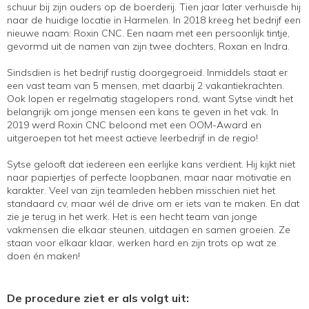
schuur bij zijn ouders op de boerderij. Tien jaar later verhuisde hij
naar de huidige locatie in Harmelen. In 2018 kreeg het bedrijf een
nieuwe naam: Roxin CNC. Een naam met een persoonlijk tintje,
gevormd uit de namen van zijn twee dochters, Roxan en Indra.
Sindsdien is het bedrijf rustig doorgegroeid. Inmiddels staat er
een vast team van 5 mensen, met daarbij 2 vakantiekrachten.
Ook lopen er regelmatig stagelopers rond, want Sytse vindt het
belangrijk om jonge mensen een kans te geven in het vak. In
2019 werd Roxin CNC beloond met een OOM-Award en
uitgeroepen tot het meest actieve leerbedrijf in de regio!
Sytse gelooft dat iedereen een eerlijke kans verdient. Hij kijkt niet
naar papiertjes of perfecte loopbanen, maar naar motivatie en
karakter. Veel van zijn teamleden hebben misschien niet het
standaard cv, maar wél de drive om er iets van te maken. En dat
zie je terug in het werk. Het is een hecht team van jonge
vakmensen die elkaar steunen, uitdagen en samen groeien. Ze
staan voor elkaar klaar, werken hard en zijn trots op wat ze
doen én maken!
De procedure ziet er als volgt uit: